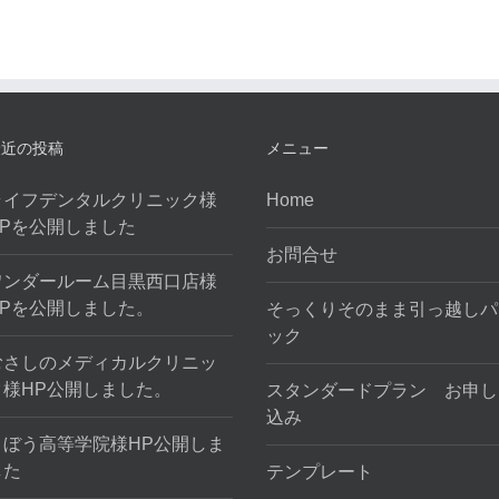
最近の投稿
メニュー
ライフデンタルクリニック様
Home
HPを公開しました
お問合せ
ワンダールーム目黒西口店様
HPを公開しました。
そっくりそのまま引っ越しパ
ック
むさしのメディカルクリニッ
ク様HP公開しました。
スタンダードプラン お申し
込み
きぼう高等学院様HP公開しま
した
テンプレート