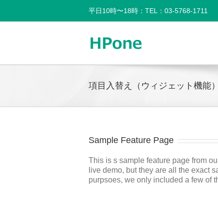
平日10時〜18時：TEL：03-5768-1711
項目入替え（ウィジェット機能
Sample Feature Page
This is s sample feature page from our
live demo, but they are all the exact s
purpsoes, we only included a few of t