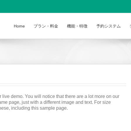
Home
プラン・料金
機能・特徴
予約システム
）
 live demo. You will notice that there are a lot more on our
ame page, just with a different image and text. For size
hese, including this sample page.