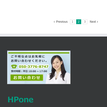
公
開
い
た
Previous
1
2
3
Next
し
ま
し
た。
は