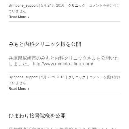
岡
By
hpone_support
|
5月 24th, 2016
|
クリニック
|
コメントを受け付け
井
ていません
医
Read More
院
様
を
公
みもと内科クリニック様を公開
開
は
兵庫県尼崎市のみもと内科クリニックさまを公開いた
しました。 http://www.mimoto-clinic.com/
み
By
hpone_support
|
5月 23rd, 2016
|
クリニック
|
コメントを受け付け
も
ていません
と
Read More
内
科
ク
リ
ひまわり接骨院様を公開
ニ
ッ
ク