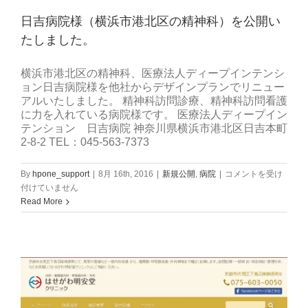
ま
日吉病院様（横浜市港北区の精神科）を公開い
し
た。
たしました。
は
横浜市港北区の精神科、医療法人ディープインテンシ
ョン日吉病院様を他社からデザインプランでリニュー
アルいたしました。 精神科訪問診療、精神科訪問看護
に力を入れている病院様です。 医療法人ディープイン
テンション 日吉病院 神奈川県横浜市港北区日吉本町
2-8-2 TEL：045-563-7373
日
By
hpone_support
|
8月 16th, 2016
|
新規公開
,
病院
|
コメントを受け
吉
付けていません
病
Read More
院
様
（横
浜
市
港
北