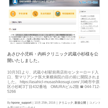
し
あさひ小児科・内科クリニック武蔵小杉様を公
開いたしました。
10月3日より、武蔵小杉駅前商店街センターロード入
口、聖マリアンナ医大東横病院の目の前に開院されま
した。 https://asahicl-musashikosugi.com/ 川崎市中原
区小杉町3丁目432番地 OMURAビル2階 ☎ 044-712-
5266
あ
By
hpone_support
|
10月 25th, 2016
|
クリニック
,
新規公開
|
コメント
さ
を受け付けていません