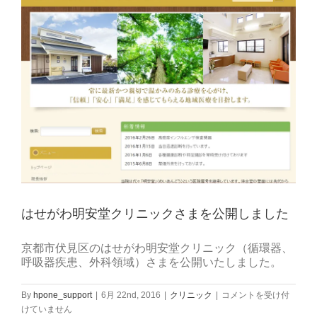
区
の
精
神
科）
を
公
開
い
た
し
ま
し
た。
は
はせがわ明安堂クリニックさまを公開しました
京都市伏見区のはせがわ明安堂クリニック（循環器、
呼吸器疾患、外科領域）さまを公開いたしました。
は
By
hpone_support
|
6月 22nd, 2016
|
クリニック
|
コメントを受け付
せ
けていません