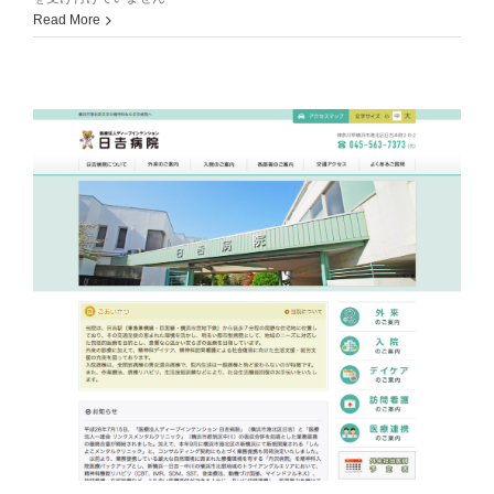
ひ
Read More
小
児
科・
内
科
ク
リ
ニ
ッ
ク
武
蔵
し
小
杉
様
を
公
開
い
た
し