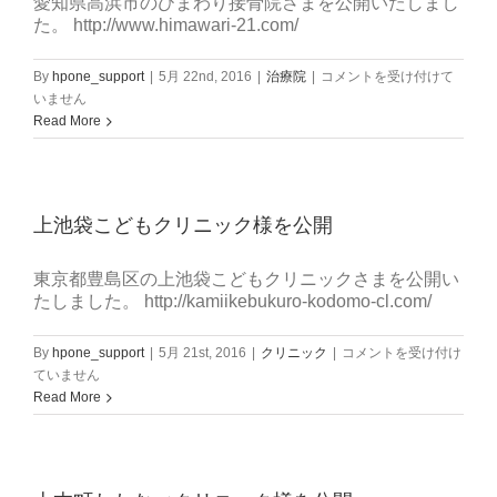
愛知県高浜市のひまわり接骨院さまを公開いたしまし
様
た。 http://www.himawari-21.com/
を
公
ひ
By
hpone_support
|
5月 22nd, 2016
|
治療院
|
コメントを受け付けて
開
ま
いません
は
わ
Read More
り
接
骨
院
上池袋こどもクリニック様を公開
様
を
公
東京都豊島区の上池袋こどもクリニックさまを公開い
開
たしました。 http://kamiikebukuro-kodomo-cl.com/
は
上
By
hpone_support
|
5月 21st, 2016
|
クリニック
|
コメントを受け付け
池
ていません
袋
Read More
こ
ど
も
ク