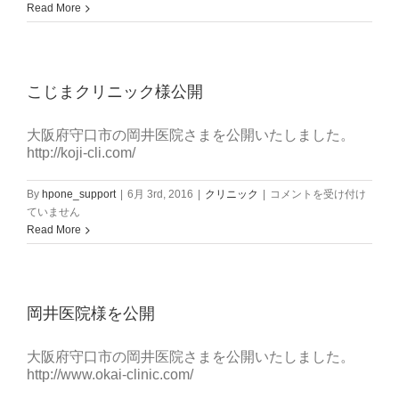
が
Read More
わ
明
安
堂
こじまクリニック様公開
ク
リ
ニ
大阪府守口市の岡井医院さまを公開いたしました。
ッ
http://koji-cli.com/
ク
さ
こ
By
hpone_support
|
6月 3rd, 2016
|
クリニック
|
コメントを受け付け
ま
じ
ていません
を
ま
Read More
公
ク
開
リ
し
ニ
ま
ッ
し
岡井医院様を公開
ク
た
様
は
公
大阪府守口市の岡井医院さまを公開いたしました。
開
http://www.okai-clinic.com/
は