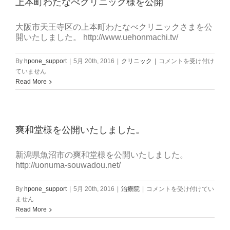
上本町わたなべクリニック様を公開
リ
ニ
ッ
大阪市天王寺区の上本町わたなべクリニックさまを公
ク
開いたしました。 http://www.uehonmachi.tv/
様
を
上
By
hpone_support
|
5月 20th, 2016
|
クリニック
|
コメントを受け付け
公
本
ていません
開
町
Read More
は
わ
た
な
べ
爽和堂様を公開いたしました。
ク
リ
ニ
新潟県魚沼市の爽和堂様を公開いたしました。
ッ
http://uonuma-souwadou.net/
ク
様
爽
By
hpone_support
|
5月 20th, 2016
|
治療院
|
コメントを受け付けてい
を
和
ません
公
堂
Read More
開
様
は
を