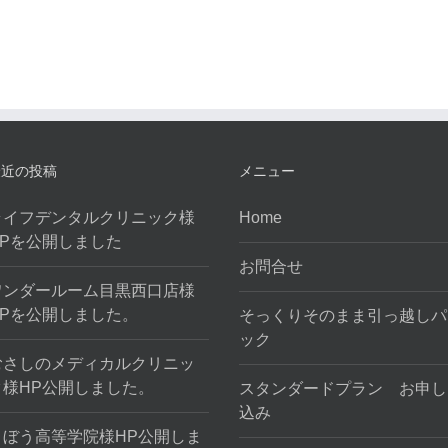
し
ま
し
た
は
最近の投稿
メニュー
ライフデンタルクリニック様
Home
HPを公開しました
お問合せ
ワンダールーム目黒西口店様
HPを公開しました。
そっくりそのまま引っ越しパ
ック
むさしのメディカルクリニッ
ク様HP公開しました。
スタンダードプラン お申し
込み
きぼう高等学院様HP公開しま