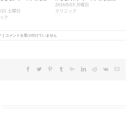
2016/5/23 月曜日
5/21 土曜日
クリニック
ック
は
ク
|
コメントを受け付けていません
せ
が
わ
明
安
堂
ク
リ
ニ
ッ
ク
さ
ま
を
公
開