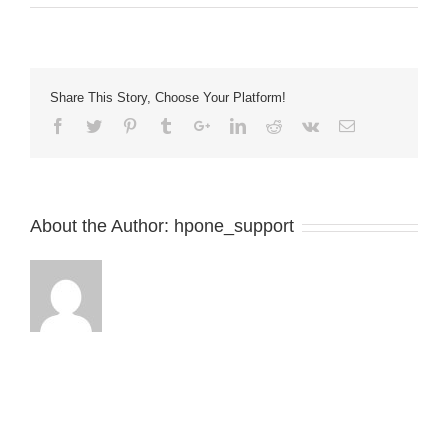
イ
ブ
ス
タ
ー
Share This Story, Choose Your Platform!
様
を
公
開
い
た
About the Author:
hpone_support
し
ま
し
た。
は