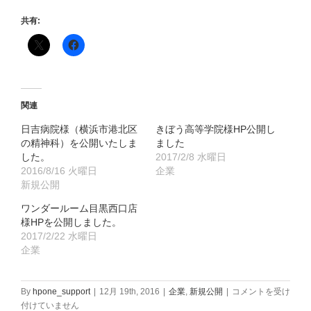
共有:
関連
日吉病院様（横浜市港北区
きぼう高等学院様HP公開し
の精神科）を公開いたしま
ました
した。
2017/2/8 水曜日
2016/8/16 火曜日
企業
新規公開
ワンダールーム目黒西口店
様HPを公開しました。
2017/2/22 水曜日
企業
フ
By
hpone_support
|
12月 19th, 2016
|
企業
,
新規公開
|
コメントを受け
ァ
付けていません