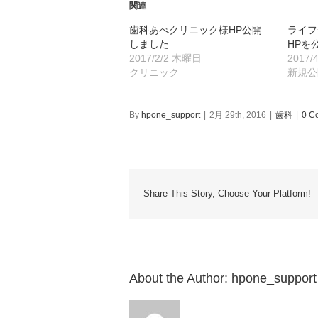
関連
歯科あべクリニック様HP公開
ライフ
しました
HPを
2017/2/2 木曜日
2017/
クリニック
新規公
By
hpone_support
|
2月 29th, 2016
|
歯科
|
0 C
Share This Story, Choose Your Platform!
About the Author:
hpone_support